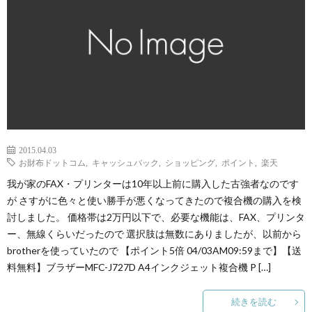
2015.04.03
お財布ドットコム
,
キャッシュバック
,
ショッピング
,
ポイント
,
楽天
我が家のFAX・プリンターは10年以上前に購入した古強者なのです
が さすがに色々と使い勝手が悪くなってきたので複合機の購入を検
討しました。 価格帯は2万円以下で、必要な機能は、FAX、プリンタ
ー、無線くらいだったので 選択肢は無数にありましたが、以前から
brotherを使っていたので 【ポイント5倍 04/03AM09:59まで】【送
料無料】ブラザーMFC-J727D A4インクジェット複合機 P […]
続きを読む