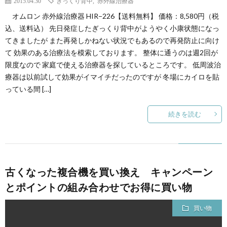
2015.04.30
ぎっくり背中
,
赤外線治療器
オムロン 赤外線治療器 HIR−226【送料無料】 価格：8,580円（税
込、送料込） 先日発症したぎっくり背中がようやく小康状態になっ
てきましたが また再発しかねない状況でもあるので再発防止に向け
て 効果のある治療法を模索しております。 整体に通うのは週2回が
限度なので 家庭で使える治療器を探しているところです。 低周波治
療器は以前試して効果がイマイチだったのですが 冬場にカイロを貼
っている間 […]
続きを読む
古くなった複合機を買い換え キャンペーン
とポイントの組み合わせでお得に買い物
買い物