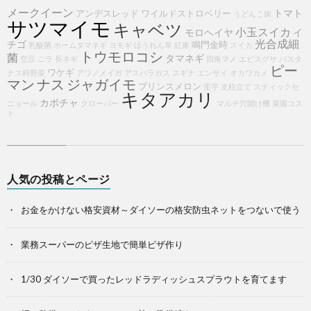
メークイーン
トマト
アンデスレッド
ワイルドストロベリー
うどんこ病
サツマイモ
キャベツ
小玉スイカ
モロヘイヤ
イ
光合成細
チゴ
鳴門金時
乳酸菌
ホームタマネギ
ヨモギ
ほうれん草
紅東
スイカ
トウモロコシ
菌
タマネギ
空豆
ニラ
長ネギ
四角マメ
エビスグサ
パスタ
ピー
ワケギ
ナス科野菜
アワノメイガ
アスパラガス
スギナ
エンサイ
オカワカメ
マン
ナス
ジャガイモ
プリンスメロン
里芋
支柱立て
スティックセ
キタアカリ
カボチャ
ニョール
クローバー
マルチ穴開け機
菜園コス
ト
人気の投稿とページ
お金をかけない格安資材～ダイソーの格安防虫ネットをつないで使う
業務スーパーのピザ生地で簡単ピザ作り
1/30 ダイソーで買ったレッドラディッシュスプラウトを育てます