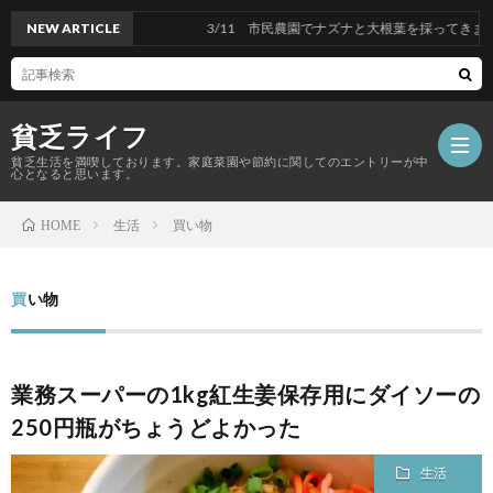
NEW ARTICLE
3/11 市民農園でナズナと大根葉を採ってきました
貧乏ライフ
貧乏生活を満喫しております。家庭菜園や節約に関してのエントリーが中
心となると思います。
生活
買い物
HOME
買い物
業務スーパーの1kg紅生姜保存用にダイソーの
250円瓶がちょうどよかった
生活