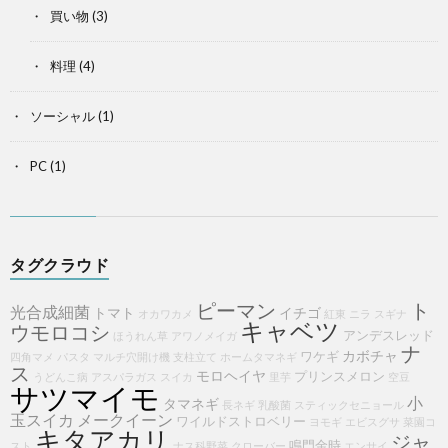
買い物
(3)
料理
(4)
ソーシャル
(1)
PC
(1)
タグクラウド
ピーマン
ト
光合成細菌
トマト
イチゴ
オカワカメ
紅東
ニラ
スギナ
キャベツ
ウモロコシ
アンデスレッド
ほうれん草
アワノメイガ
ナ
カボチャ
ワケギ
四角マメ
パスタ
マルチ穴開け機
支柱立て
ホームタマネギ
ス
モロヘイヤ
プリンスメロン
うどんこ病
アスパラガス
スイカ
里芋
空豆
サツマイモ
小
タマネギ
長ネギ
乳酸菌
スティックセニョール
玉スイカ
メークイーン
ワイルドストロベリー
ヨモギ
エビスグサ
菜園コ
キタアカリ
ジャ
鳴門金時
スト
ナス科野菜
クローバー
エンサイ