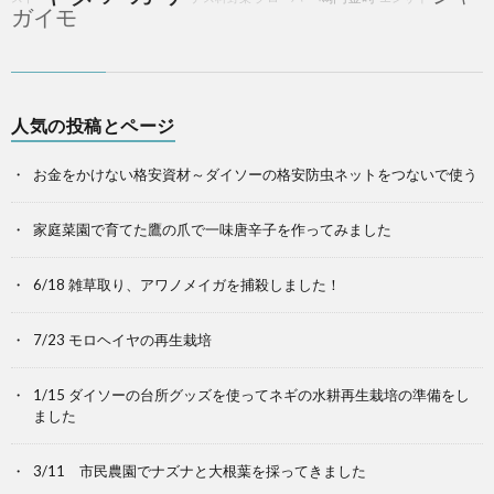
ガイモ
人気の投稿とページ
お金をかけない格安資材～ダイソーの格安防虫ネットをつないで使う
家庭菜園で育てた鷹の爪で一味唐辛子を作ってみました
6/18 雑草取り、アワノメイガを捕殺しました！
7/23 モロヘイヤの再生栽培
1/15 ダイソーの台所グッズを使ってネギの水耕再生栽培の準備をし
ました
3/11 市民農園でナズナと大根葉を採ってきました