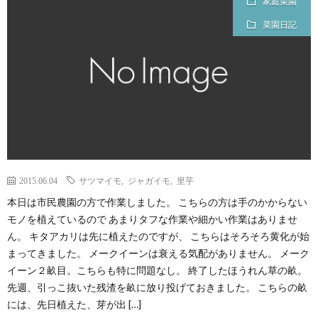
家庭菜園
菜園日記
2015.06.04
サツマイモ
,
ジャガイモ
,
里芋
本日は市民農園の方で作業しました。 こちらの方は手のかからない
モノを植えているので あまりタフな作業や細かい作業はありませ
ん。 キタアカリは先に植えたのですが、 こちらはそろそろ黄化が始
まってきました。 メークイーンは衰える気配がありません。 メーク
イーン２畝目。こちらも特に問題なし。 終了したほうれん草の畝。
先週、引っこ抜いた残渣を畝に放り投げておきました。 こちらの畝
には、先日植えた、芽が出 […]