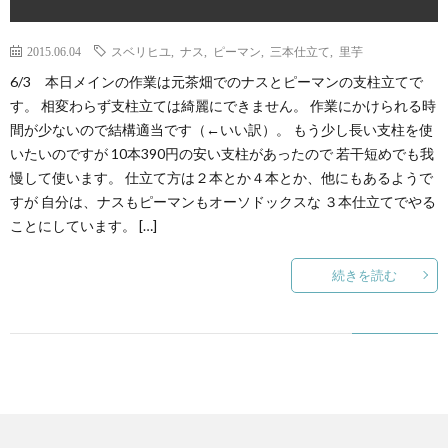
2015.06.04
スベリヒユ
,
ナス
,
ピーマン
,
三本仕立て
,
里芋
6/3 本日メインの作業は元茶畑でのナスとピーマンの支柱立てで
す。 相変わらず支柱立ては綺麗にできません。 作業にかけられる時
間が少ないので結構適当です（←いい訳）。 もう少し長い支柱を使
いたいのですが 10本390円の安い支柱があったので 若干短めでも我
慢して使います。 仕立て方は２本とか４本とか、他にもあるようで
すが 自分は、ナスもピーマンもオーソドックスな ３本仕立てでやる
ことにしています。 […]
続きを読む