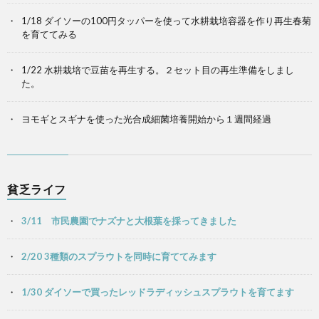
1/18 ダイソーの100円タッパーを使って水耕栽培容器を作り再生春菊
を育ててみる
1/22 水耕栽培で豆苗を再生する。２セット目の再生準備をしまし
た。
ヨモギとスギナを使った光合成細菌培養開始から１週間経過
貧乏ライフ
3/11 市民農園でナズナと大根葉を採ってきました
2/20 3種類のスプラウトを同時に育ててみます
1/30 ダイソーで買ったレッドラディッシュスプラウトを育てます