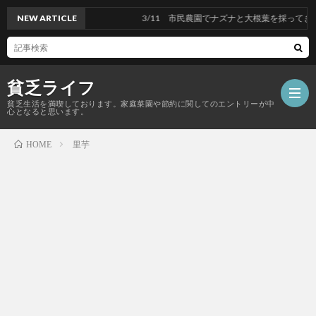
NEW ARTICLE
3/11 市民農園でナズナと大根葉を採ってきま
貧乏ライフ
貧乏生活を満喫しております。家庭菜園や節約に関してのエントリーが中
心となると思います。
里芋
HOME