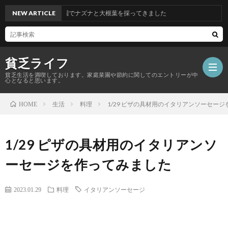
3/11 市民農園でナズナと大根葉を採ってきました
NEW ARTICLE
貧乏ライフ
貧乏生活を満喫しております。家庭菜園や節約に関してのエントリーが中
心となると思います。
生活
料理
1/29 ピザの具材用のイタリアンソーセー
HOME
1/29 ピザの具材用のイタリアンソ
ーセージを作ってみました
2023.01.29
料理
イタリアンソーセージ