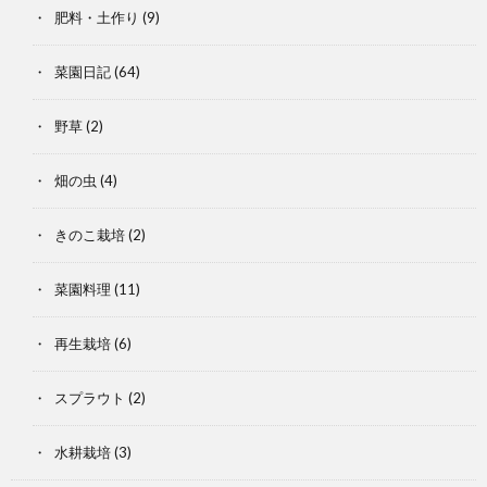
肥料・土作り
(9)
菜園日記
(64)
野草
(2)
畑の虫
(4)
きのこ栽培
(2)
菜園料理
(11)
再生栽培
(6)
スプラウト
(2)
水耕栽培
(3)