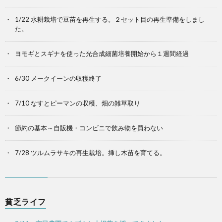
1/22 水耕栽培で豆苗を再生する。２セット目の再生準備をしまし
た。
ヨモギとスギナを使った光合成細菌培養開始から１週間経過
6/30 メークイーンの収穫終了
7/10 なすとピーマンの収穫、畑の雑草取り
節約の基本～自販機・コンビニで飲み物を買わない
7/28 ツルムラサキの再生栽培。挿し木苗を育てる。
貧乏ライフ