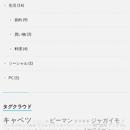
生活
(16)
節約
(9)
買い物
(3)
料理
(4)
ソーシャル
(1)
PC
(1)
タグクラウド
キャベツ
ピーマン
ジャガイモ
タマネギ
プ
うどんこ病
リンスメロン
ワイルドストロベリー
鳴門金時
アンデスレ
乳酸菌
エビスグサ
メークイーン
ッド
スイカ
ほうれん草
アスパラガス
長ネギ
エンサイ
ホームタ