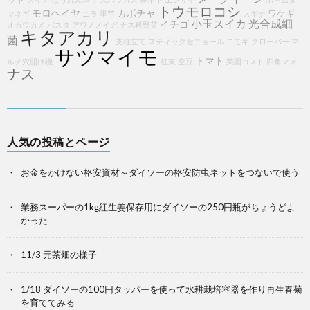
トウモロコシ
モロヘイヤ
カボチャ
ワケギ
マネギ
ニラ
里芋
スギナ
小玉スイカ
光合成細
イチゴ
オカワカメ
パスタ
アワノメイガ
ナス科野菜
キタアカリ
菌
支柱立て
スティックセニョール
ヨモギ
クローバー
マ
サツマイモ
トマト
ルチ穴開け機
紅東
空豆
菜園コスト
四角マメ
ナス
人気の投稿とページ
お金をかけない格安資材～ダイソーの格安防虫ネットをつないで使う
業務スーパーの1kg紅生姜保存用にダイソーの250円瓶がちょうどよ
かった
11/3 元茶畑の様子
1/18 ダイソーの100円タッパーを使って水耕栽培容器を作り再生春菊
を育ててみる